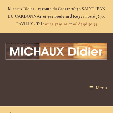
Michaux Didier - 15 route du Cadran 76150 SAINT JEAN
DU CARDONNAY et 382 Boulevard Roger Fossé 76570
PAVILLY - Tél :
02.35.37.93.92
et
06.87.98.50.34
Menu