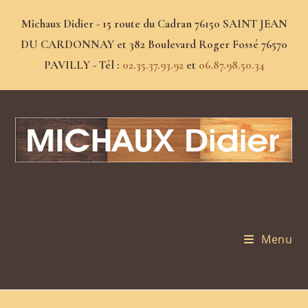
Michaux Didier - 15 route du Cadran 76150 SAINT JEAN
DU CARDONNAY et 382 Boulevard Roger Fossé 76570
PAVILLY - Tél :
02.35.37.93.92
et
06.87.98.50.34
Menu