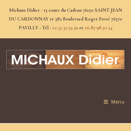
Michaux Didier - 15 route du Cadran 76150 SAINT JEAN
DU CARDONNAY et 382 Boulevard Roger Fossé 76570
PAVILLY - Tél :
02.35.37.93.92
et
06.87.98.50.34
Menu