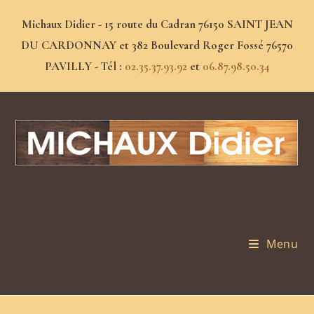
Michaux Didier - 15 route du Cadran 76150 SAINT JEAN
DU CARDONNAY et 382 Boulevard Roger Fossé 76570
PAVILLY - Tél :
02.35.37.93.92
et
06.87.98.50.34
Menu