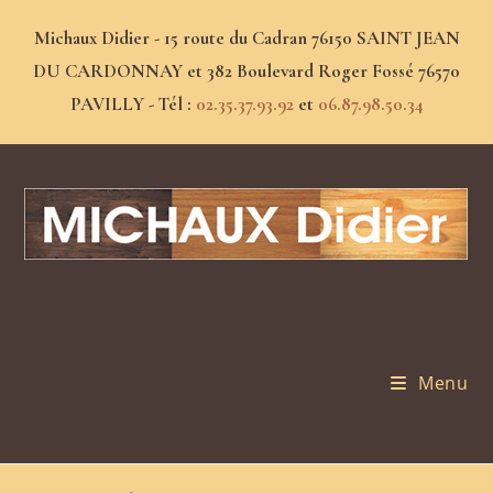
Michaux Didier - 15 route du Cadran 76150 SAINT JEAN
DU CARDONNAY et 382 Boulevard Roger Fossé 76570
PAVILLY - Tél :
02.35.37.93.92
et
06.87.98.50.34
Menu