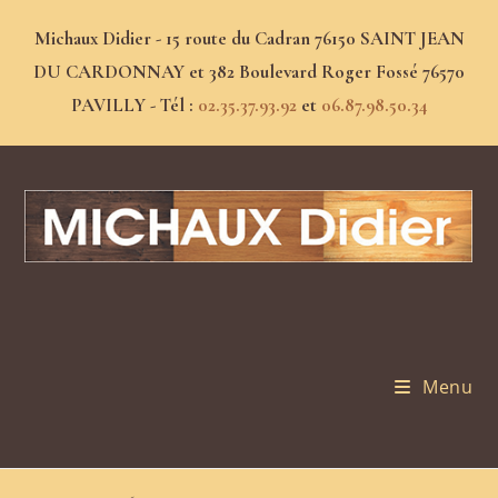
Michaux Didier - 15 route du Cadran 76150 SAINT JEAN
DU CARDONNAY et 382 Boulevard Roger Fossé 76570
PAVILLY - Tél :
02.35.37.93.92
et
06.87.98.50.34
Menu