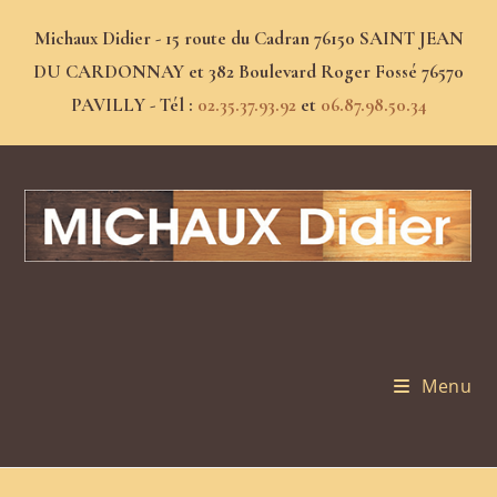
Michaux Didier - 15 route du Cadran 76150 SAINT JEAN
DU CARDONNAY et 382 Boulevard Roger Fossé 76570
PAVILLY - Tél :
02.35.37.93.92
et
06.87.98.50.34
Menu