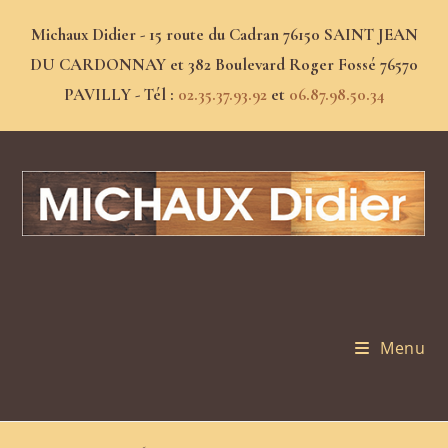
Michaux Didier - 15 route du Cadran 76150 SAINT JEAN
DU CARDONNAY et 382 Boulevard Roger Fossé 76570
PAVILLY - Tél :
02.35.37.93.92
et
06.87.98.50.34
Menu