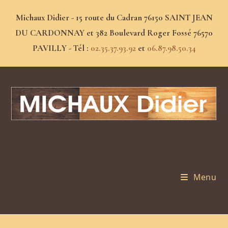
Michaux Didier - 15 route du Cadran 76150 SAINT JEAN
DU CARDONNAY et 382 Boulevard Roger Fossé 76570
PAVILLY - Tél :
02.35.37.93.92
et
06.87.98.50.34
Menu