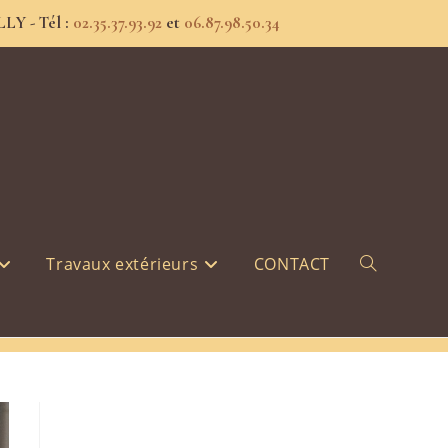
Y - Tél :
02.35.37.93.92
et
06.87.98.50.34
>
IMG_3527
Travaux extérieurs
CONTACT