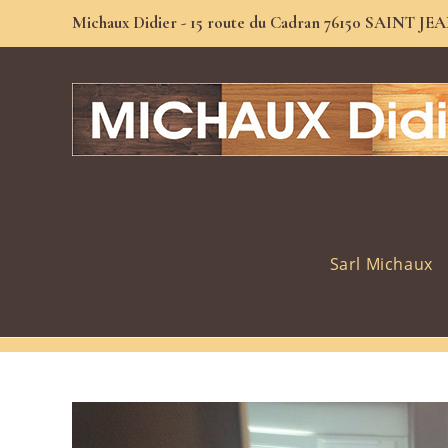
Michaux Didier - 15 route du Cadran 76150 SAINT 
Sarl Michaux