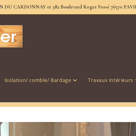
JEAN DU CARDONNAY et 382 Boulevard Roger Fossé 76570 PAVILL
IMG_3527
Isolation/ comble/ Bardage
Travaux intérieurs