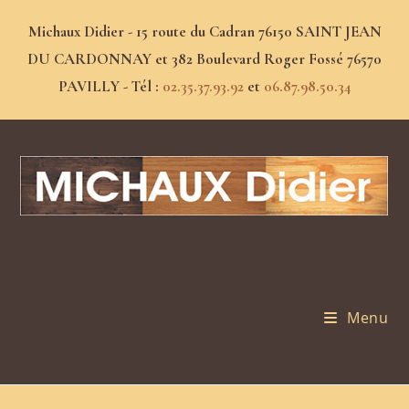
Michaux Didier - 15 route du Cadran 76150 SAINT JEAN
DU CARDONNAY et 382 Boulevard Roger Fossé 76570
PAVILLY - Tél :
02.35.37.93.92
et
06.87.98.50.34
Menu