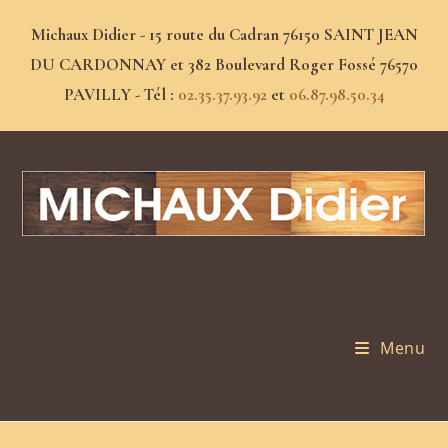
Michaux Didier - 15 route du Cadran 76150 SAINT JEAN
DU CARDONNAY et 382 Boulevard Roger Fossé 76570
PAVILLY - Tél :
02.35.37.93.92
et
06.87.98.50.34
Menu