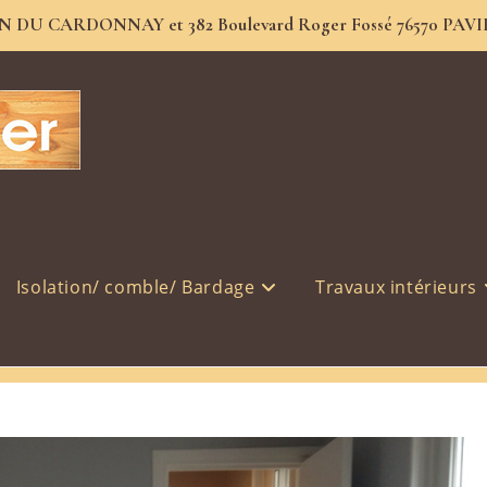
JEAN DU CARDONNAY et 382 Boulevard Roger Fossé 76570 PAVILL
IMG_3549
Isolation/ comble/ Bardage
Travaux intérieurs