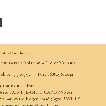
Mes Coordonnées
enuiserie / Isolation – Didier Michaux
él: 02.35.37.93.92 –
Port
06.87.98.50.34
5 route du Cadran
76150 SAINT JEAN DU CARDONNAY
82 Boulevard Roger Fossé 76570 PAVILLY
didiermichaux8002@gmail.com