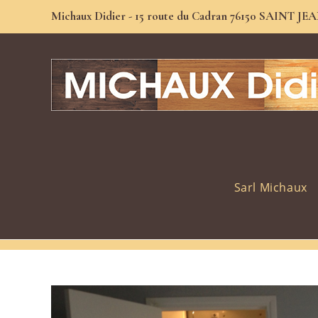
Michaux Didier - 15 route du Cadran 76150 SAINT 
Sarl Michaux