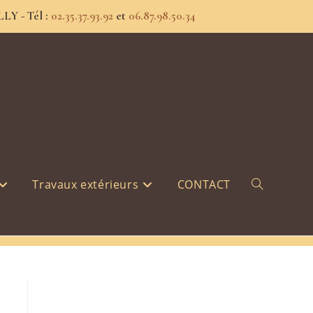
Y - Tél :
02.35.37.93.92
et
06.87.98.50.34
>
IMG_3549
Travaux extérieurs
CONTACT